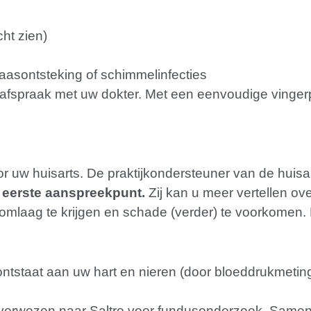
cht zien)
laasontsteking of schimmelinfecties
praak met uw dokter. Met een eenvoudige vingerprik
r uw huisarts. De praktijkondersteuner van de huisar
w eerste aanspreekpunt.
Zij kan u meer vertellen o
omlaag te krijgen en schade (verder) te voorkomen. 
de ontstaat aan uw hart en nieren (door bloeddrukme
rverwezen naar Saltro voor fundusonderzoek. Samen