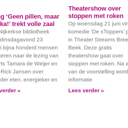
Theatershow over
stoppen met roken
g ‘Geen pillen, maar
ka!’ trekt volle zaal
Op woensdag 21 juni vi
Nijkerkse bibliotheek
komedie ‘De sToppers’ p
 dinsdagavond 23
in Theater Streams Bre
ri bijna honderd mensen
Beek. Deze gratis
steren naar de lezing van
theatershow gaat over
rts Tamara de Weijer en
stoppen met roken. Na a
t Rick Jansen over
van de voorstelling word
der eten, energieker en
informatie
verder »
Lees verder »