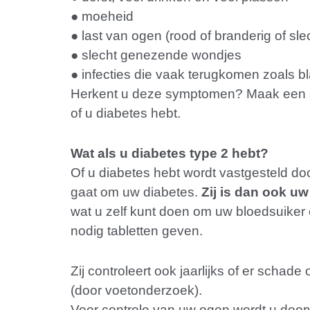
● moeheid
● last van ogen (rood of branderig of sle
● slecht genezende wondjes
● infecties die vaak terugkomen zoals b
Herkent u deze symptomen? Maak een afs
of u diabetes hebt.
Wat als u diabetes type 2 hebt?
Of u diabetes hebt wordt vastgesteld doo
gaat om uw diabetes.
Zij is dan ook u
wat u zelf kunt doen om uw bloedsuiker 
nodig tabletten geven.
Zij controleert ook jaarlijks of er scha
(door voetonderzoek).
Voor controle van uw ogen wordt u doo