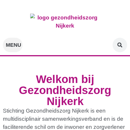
Onze zorgverleners
Voor de patiënt
Voor professionals
Projecten & innovatie
Welkom bij
Gezondheidszorg
Nijkerk
Stichting Gezondheidszorg Nijkerk is een
multidisciplinair samenwerkingsverband en is de
faciliterende schil om de inwoner en zorgverlener