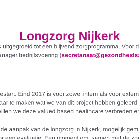
Longzorg Nijkerk
ls uitgegroeid tot een blijvend zorgprogramma. Voor
ager bedrijfsvoering (
secretariaat@gezondheidsz
gestart. Eind 2017 is voor zowel intern als voor ext
htbaar te maken wat we van dit project hebben gelee
willen we deze valued based healthcare verbreden e
nde aanpak van de longzorg in Nijkerk, mogelijk ge
 voor een evaluatie. Een moment om, samen met de zo