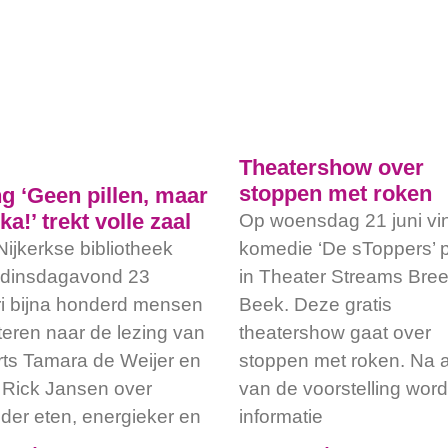
Theatershow over
stoppen met roken
g ‘Geen pillen, maar
ka!’ trekt volle zaal
Op woensdag 21 juni vi
Nijkerkse bibliotheek
komedie ‘De sToppers’ p
 dinsdagavond 23
in Theater Streams Bre
ri bijna honderd mensen
Beek. Deze gratis
steren naar de lezing van
theatershow gaat over
rts Tamara de Weijer en
stoppen met roken. Na a
t Rick Jansen over
van de voorstelling word
der eten, energieker en
informatie