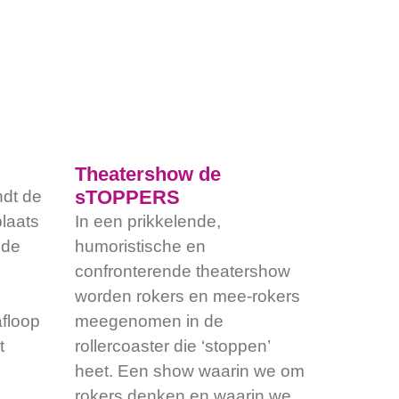
Theatershow de
sTOPPERS
ndt de
laats
In een prikkelende,
ede
humoristische en
confronterende theatershow
worden rokers en mee-rokers
floop
meegenomen in de
t
rollercoaster die ‘stoppen’
heet. Een show waarin we om
rokers denken en waarin we