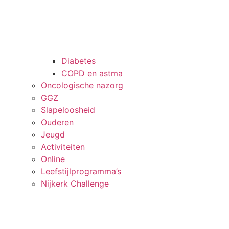
Diabetes
COPD en astma
Onco­logische nazorg
GGZ
Slapeloosheid
Ouderen
Jeugd
Activiteiten
Online
Leefstijl­programma’s
Nijkerk Challenge