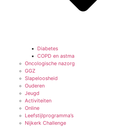
Diabetes
COPD en astma
Onco­logische nazorg
GGZ
Slapeloosheid
Ouderen
Jeugd
Activiteiten
Online
Leefstijl­programma’s
Nijkerk Challenge