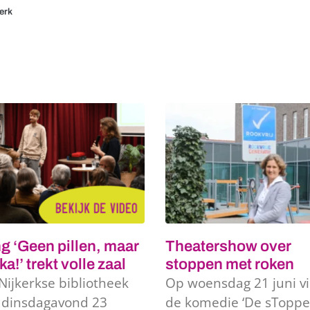
erk
g ‘Geen pillen, maar
Theatershow over
ka!’ trekt volle zaal
stoppen met roken
Nijkerkse bibliotheek
Op woensdag 21 juni v
 dinsdagavond 23
de komedie ‘De sToppe