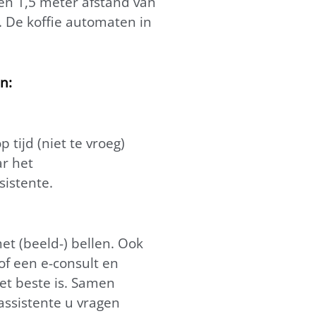
en 1,5 meter afstand van
 De koffie automaten in
n:
tijd (niet te vroeg)
ar het
sistente.
t (beeld-) bellen. Ook
f een e-consult en
het beste is. Samen
 assistente u vragen