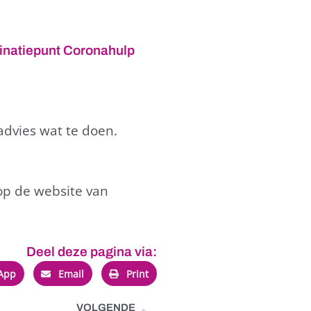
inatiepunt Coronahulp
advies wat te doen.
 op de website van
Deel deze pagina via:
App
Email
Print
VOLGENDE