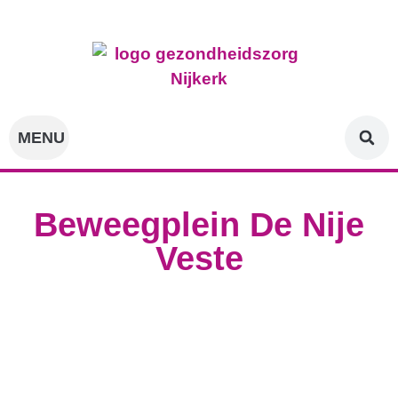
Onze zorgverleners
Voor de patiënt
Voor professionals
Projecten & innovatie
Beweegplein De Nije
Veste