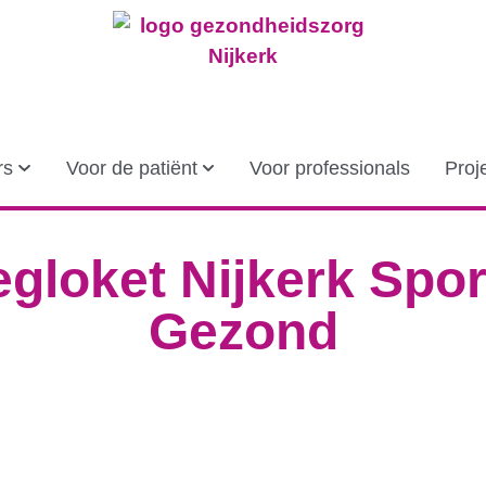
rs
Voor de patiënt
Voor professionals
Proj
loket Nijkerk Spor
Gezond