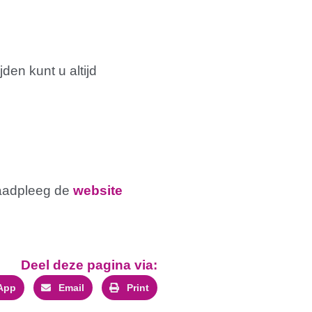
den kunt u altijd
raadpleeg de
website
Deel deze pagina via:
App
Email
Print