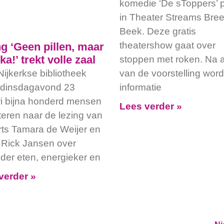
komedie ‘De sToppers’ p
in Theater Streams Bre
Beek. Deze gratis
theatershow gaat over
g ‘Geen pillen, maar
ka!’ trekt volle zaal
stoppen met roken. Na a
Nijkerkse bibliotheek
van de voorstelling word
 dinsdagavond 23
informatie
ri bijna honderd mensen
Lees verder »
steren naar de lezing van
rts Tamara de Weijer en
t Rick Jansen over
der eten, energieker en
verder »