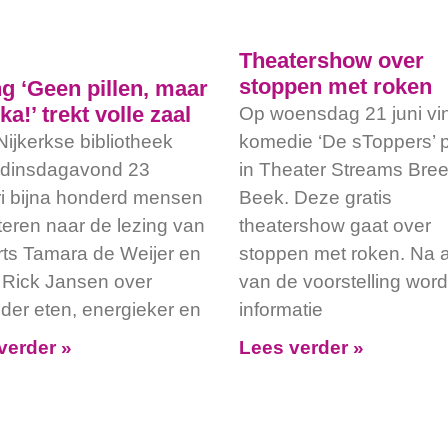
Theatershow over
stoppen met roken
g ‘Geen pillen, maar
ka!’ trekt volle zaal
Op woensdag 21 juni vi
Nijkerkse bibliotheek
komedie ‘De sToppers’ p
 dinsdagavond 23
in Theater Streams Bre
ri bijna honderd mensen
Beek. Deze gratis
steren naar de lezing van
theatershow gaat over
rts Tamara de Weijer en
stoppen met roken. Na a
t Rick Jansen over
van de voorstelling word
der eten, energieker en
informatie
verder »
Lees verder »